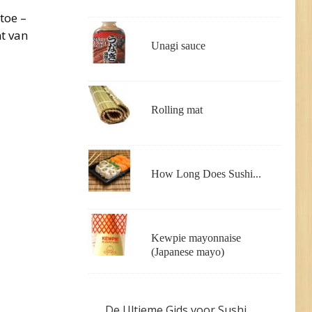
toe –
nt van
Unagi sauce
Rolling mat
How Long Does Sushi...
Kewpie mayonnaise
(Japanese mayo)
De Ultieme Gids voor Sushi