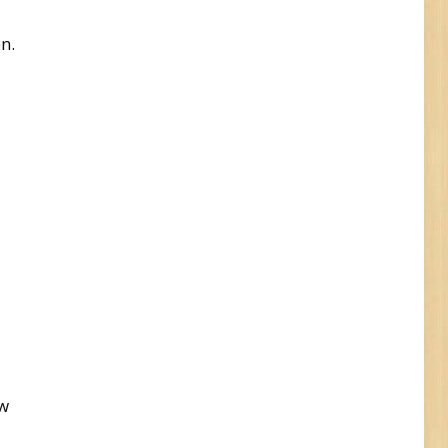
n.
uw