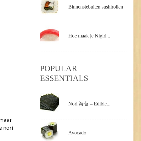
Binnenstebuiten sushirollen
Hoe maak je Nigiri...
POPULAR
ESSENTIALS
Nori 海苔 – Edible...
 maar
e nori
Avocado