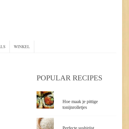
ALS
WINKEL
POPULAR RECIPES
Hoe maak je pittige
tonijnrolletjes
Perfecte sushirijst