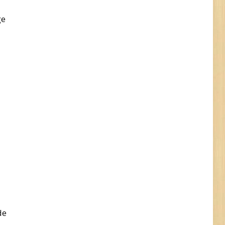
ge
de