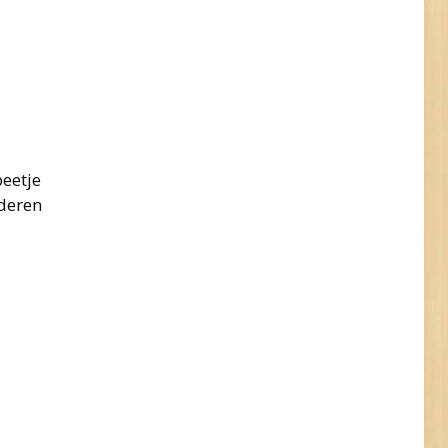
beetje
nderen