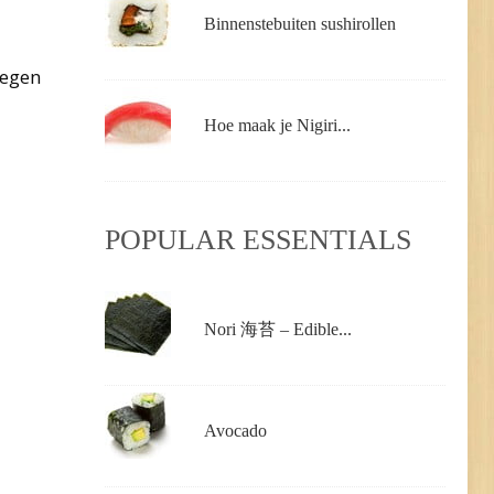
Binnenstebuiten sushirollen
oegen
Hoe maak je Nigiri...
POPULAR ESSENTIALS
Nori 海苔 – Edible...
Avocado