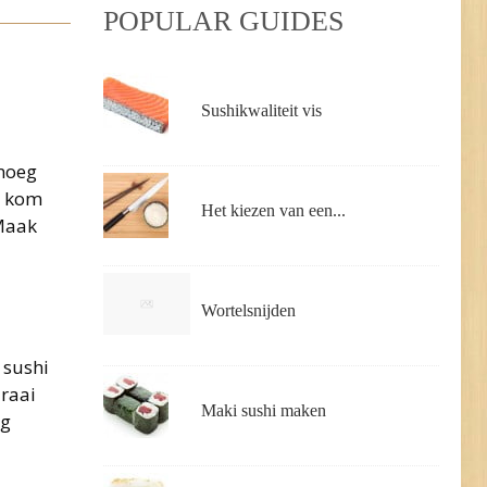
POPULAR GUIDES
Sushikwaliteit vis
enoeg
n kom
Het kiezen van een...
 Maak
Wortelsnijden
 sushi
draai
Maki sushi maken
ag